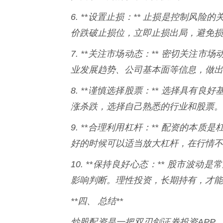
6. **设置止损：** 止损是控制
价跌破止损位，立即止损出局，避免损
7. **关注市场动态：** 密切关
业发展趋势、公司基本面等信息，做出
8. **谨慎选择股票：** 选择具
涨杀跌，选择自己熟悉的行业和股票。
9. **合理利用杠杆：** 配资的
好的时候可以适当放大杠杆，在行情不
10. **保持良好心态：** 股市
影响判断。理性投资，长期持有，才能
**四、 总结**
炒股配资是一把双刃剑证券投资APP