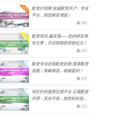
配资行情网 权威配资开户：专业
平台，助您财富增值！
265
配资资讯 赢富通——您的财富增
长引擎，开启智能投资新纪元！
237
配资专业在线配资炒股 股票配资
选股：策略精选，稳健盈利！
235
有杠杆的股票交易平台 正规配资
代理：安全可靠，助您轻松投
资！
232