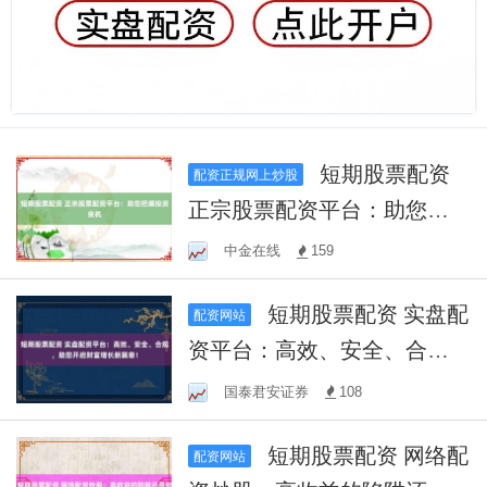
短期股票配资
配资正规网上炒股
正宗股票配资平台：助您把
握投资良机
中金在线
159
短期股票配资 实盘配
配资网站
资平台：高效、安全、合
规，助您开启财富增长新篇
国泰君安证券
108
章！
短期股票配资 网络配
配资网站