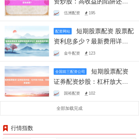
资炒股：高收益的陷阱还是
财富加速器？
伍洲配资
195
短期股票配资 股票配
配资网站
资利息多少？最新费用详
解！
金牛配资
123
短期股票配资
全国前三配资公司
证券配资炒股：杠杆放大收
益，风险需谨慎！
国裕配资
102
全部加载完成
行情指数