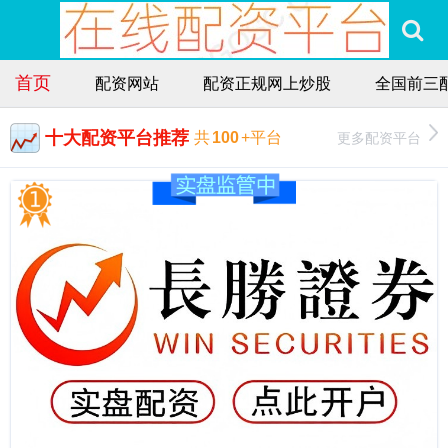
首页
配资网站
配资正规网上炒股
全国前三
十大配资平台推荐
更多配资平台
共
100
+平台