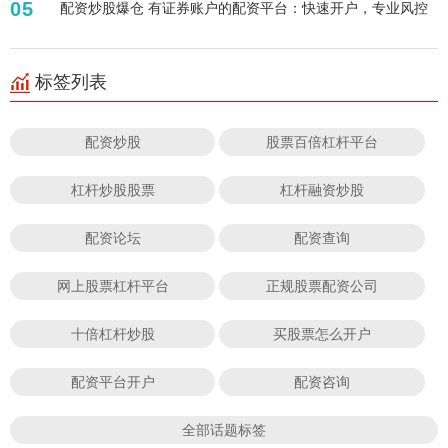
05
配资炒股爆仓 有证券账户的配资平台：快速开户，专业风控
标签列表
配资炒股
股票百倍杠杆平台
杠杆炒股股票
杠杆融资炒股
配资论坛
配资查询
网上股票杠杆平台
正规股票配资公司
十倍杠杆炒股
买股票怎么开户
配资平台开户
配资咨询
全部话题标签