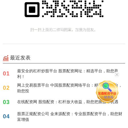
最近发表
最安全的杠杆炒股平台 股票配资网址：精选平台，助您盈
01
利！
网上交易股票平台 中国股票配资网络平台：精选优质平台，
02
助您投
03
在线配资网 股指配资：杠杆放大收益，助您把握股市机遇
股票正规配资公司 金来源配资：专业股票配资平台，助您财
04
富增值