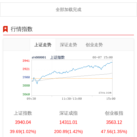
全部加载完成
行情指数
上证走势
深证走势
创业走势
上证指数
深证成指
创业板指
3940.04
14311.01
3563.12
39.69
(1.02%)
200.89
(1.42%)
47.56
(1.35%)