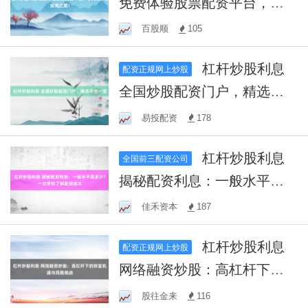
免费体验股票配资平台，零
风险开启投资之路！
百股顺
105
杠杆炒股利息
配资正规网上炒股
全国炒股配资门户，精选平
台一览
易投配资
178
杠杆炒股利息
全国前三配资公司
揭秘配资利息：一般水平是
多少？一文带你了解配资成
佳禾资本
187
本
杠杆炒股利息
配资正规网上炒股
网络融资炒股：高杠杆下的
财富机遇与风险挑战
股往金来
116