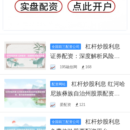
杠杆炒股利息
全国前三配资公司
证券配资：深度解析风险与
机遇
195融创网
168
杠杆炒股利息 红河哈
配资网站
尼族彝族自治州股票配资服
务，助力投资者稳健增收
爱配资
121
杠杆炒股利息
全国前三配资公司