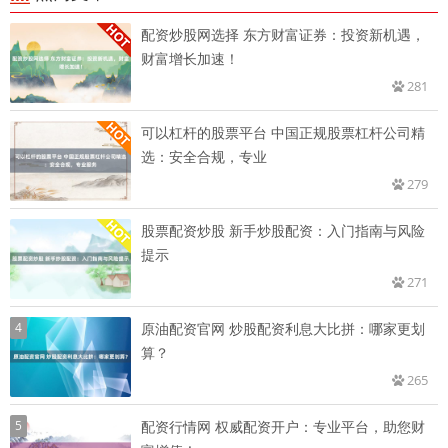
配资炒股网选择 东方财富证券：投资新机遇，
财富增长加速！
281
可以杠杆的股票平台 中国正规股票杠杆公司精
选：安全合规，专业
279
股票配资炒股 新手炒股配资：入门指南与风险
提示
271
4
原油配资官网 炒股配资利息大比拼：哪家更划
算？
265
5
配资行情网 权威配资开户：专业平台，助您财