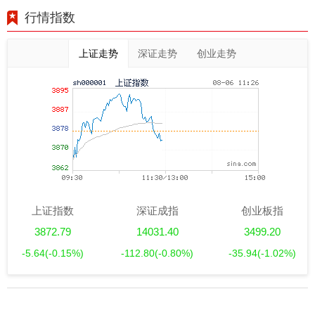
行情指数
上证走势
深证走势
创业走势
上证指数
深证成指
创业板指
3872.79
14031.40
3499.20
-5.64
(-0.15%)
-112.80
(-0.80%)
-35.94
(-1.02%)