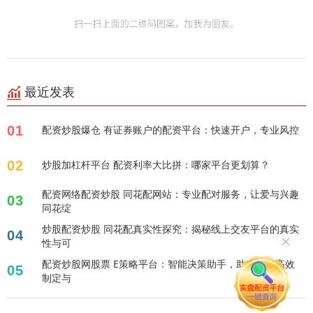
最近发表
01
配资炒股爆仓 有证券账户的配资平台：快速开户，专业风控
02
炒股加杠杆平台 配资利率大比拼：哪家平台更划算？
配资网络配资炒股 同花配网站：专业配对服务，让爱与兴趣
03
同花绽
炒股配资炒股 同花配真实性探究：揭秘线上交友平台的真实
04
性与可
配资炒股网股票 E策略平台：智能决策助手，助力企业高效
05
制定与