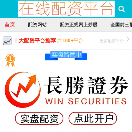
首页
配资网站
配资正规网上炒股
全国前三
十大配资平台推荐
更多配资平台
共
100
+平台