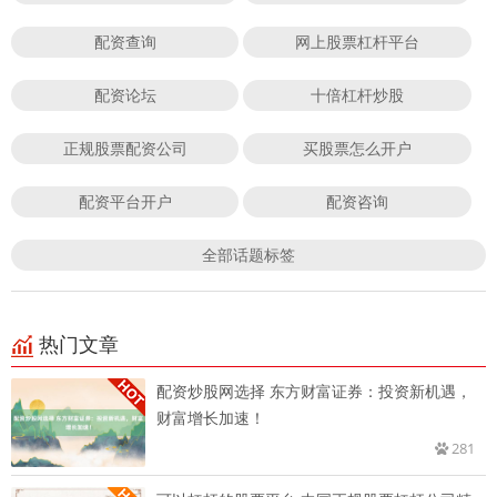
配资查询
网上股票杠杆平台
配资论坛
十倍杠杆炒股
正规股票配资公司
买股票怎么开户
配资平台开户
配资咨询
全部话题标签
热门文章
配资炒股网选择 东方财富证券：投资新机遇，
财富增长加速！
281